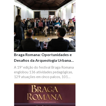
sentido de promover a sua ativação
física e mental nas pausas laborais.
Braga Romana: Oportunidades e
Desafios da Arqueologia Urbana
em Braga
A 19ª edição do festival Braga Romana
englobou 136 atividades pedagógicas,
129 atuações em cinco palcos, 101
visitas guiadas, 61 animações de rua e
um mercado com uma centena de
mercadores, incluindo associações,
escolas e agentes artísticos.