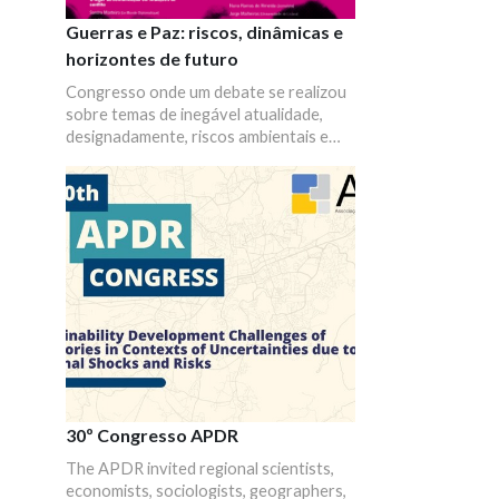
Guerras e Paz: riscos, dinâmicas e
horizontes de futuro
Congresso onde um debate se realizou
sobre temas de inegável atualidade,
designadamente, riscos ambientais e
conflitos sociais e políticos, disputas
identitárias e guerras culturais,
questões e perspetivas sobre a
reconfiguração global. Convocaram-se
diferentes áreas do saber e do fazer,
pretendeu-se, afinal, evidenciar a
importância e a necessidade da
intervenção das ciências sociais e
humanas na discussão e na construção
de perspetivas centradas nas
inquietações do presente e na projeção
do que poderiam ser os desafios
futuros à escala global.
30º Congresso APDR
The APDR invited regional scientists,
economists, sociologists, geographers,