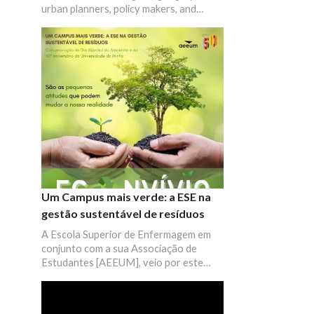
urban planners, policy makers, and
researchers of related disciplines to
participate in the 30th APDR Congress
with the theme “Sustainability
Development Challenges of Territories
in Contexts of Uncertainties due to
External Shocks and Risks”.
Um Campus mais verde: a ESE na
gestão sustentável de resíduos
A Escola Superior de Enfermagem em
conjunto com a sua Associação de
Estudantes [AEEUM], veio por este
meio convidar toda a Academia a
associar-se às celebrações do Dia
Mundial do Ambiente.