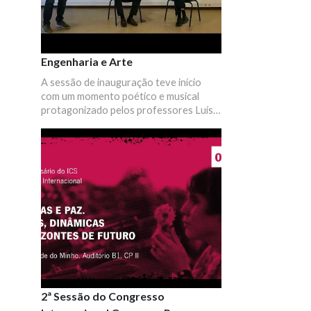
Engenharia e Arte
A sessão de inauguração teve início
com um momento poético e musical
protagonizado pelos professores Luís
Soares Barbosa e Raúl Fangueiro e pelo
alumnus Luís Veloso. Seguiu-se uma
visita guiada à exposição
“IRREFLEXOS”, pela autora Leonor
Lapa, técnica superior do
Departamento de Engenharia
Mecânica, que trouxe uma seleção de
fotografias que captou desde 2009 em
eventos e espaços da UMinho.
2ª Sessão do Congresso