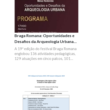
Braga Romana: Oportunidades e
Desafios da Arqueologia Urbana
em Braga
A 19ª edição do festival Braga Romana
englobou 136 atividades pedagógicas,
129 atuações em cinco palcos, 101
visitas guiadas, 61 animações de rua e
um mercado com uma centena de
mercadores, incluindo associações,
escolas e agentes artísticos.