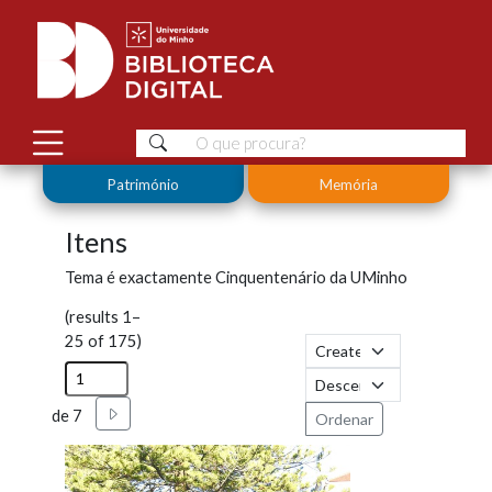
Património
Memória
Itens
Tema é exactamente
Cinquentenário da UMinho
(results 1–
25 of 175)
Seguinte
de 7
Ordenar