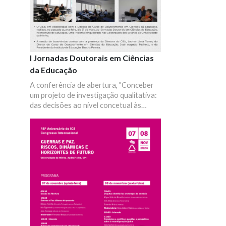
intervenção das ciências sociais e
humanas na discussão e na construção
de perspetivas centradas nas
inquietações do presente e na projeção
do que poderiam ser os desafios
futuros à escala global.
I Jornadas Doutorais em Ciências
da Educação
A conferência de abertura, "Conceber
um projeto de investigação qualitativa:
das decisões ao nível concetual às
indecisões no plano metodológico", foi
proferida por Cristina Vieira, da
Faculdade de Psicologia e Ciências da
Educação da Universidade de Coimbra.