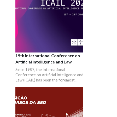
plenárias de peritos de todo o mundo.
19th International Conference on
Artificial Intelligence and Law
Since 1987, the International
Conference on Artificial Intelligence and
Law (ICAIL) has been the foremost
international conference addressing
research in Artificial Intelligence and
Law. It is organized biennially under the
auspices of the International
Association for Artificial Intelligence
and Law (IAAIL), and in cooperation
with the Association for the