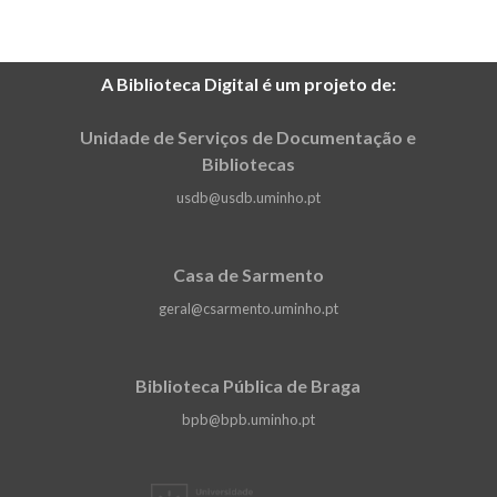
e o coletivo, evocando a necessidade de
equilíbrio entre o emocional e o social, a
ciência e a fé, em direção a um mundo
mais sustentável.
A Biblioteca Digital é um projeto de:
Unidade de Serviços de Documentação e
Bibliotecas
usdb@usdb.uminho.pt
Casa de Sarmento
geral@csarmento.uminho.pt
Biblioteca Pública de Braga
bpb@bpb.uminho.pt