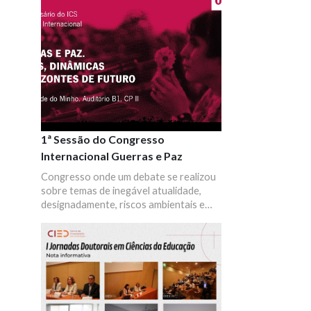
1ª Sessão do Congresso
Internacional Guerras e Paz
Congresso onde um debate se realizou
sobre temas de inegável atualidade,
designadamente, riscos ambientais e
conflitos sociais e políticos, disputas
identitárias e guerras culturais,
questões e perspetivas sobre a
reconfiguração global. Convocaram-se
diferentes áreas do saber e do fazer,
pretendeu-se, afinal, evidenciar a
importância e a necessidade da