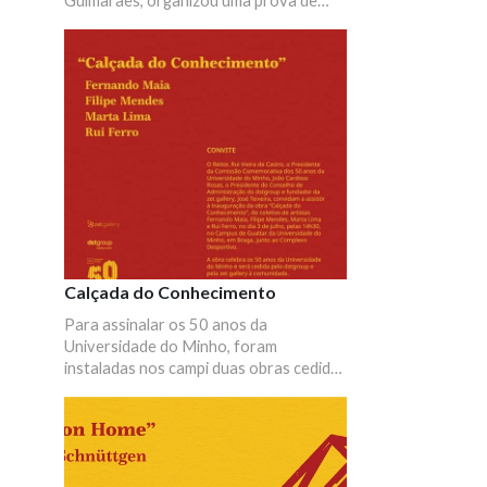
Guimarães, organizou uma prova de
atletismo que uniu o campus de Azurém
(Guimarães) ao de Gualtar (Braga). A
"Estafeta da Amizade" foi uma das
iniciativas integradas no programa
oficial das comemorações dos 50 anos
da UMinho e ligou as duas cidades num
percurso com a distância aproximada de
24 km. Fotografias da prova de
atletismo.
Calçada do Conhecimento
Para assinalar os 50 anos da
Universidade do Minho, foram
instaladas nos campi duas obras cedidas
pelo dstgroup e pela zet gallery. A
“Calçada do Conhecimento”, acolhida no
campus de Gualtar, foi uma criação
conjunta dos artistas Fernando Maia,
Filipe Mendes, Marta Lima e Rui Ferro.