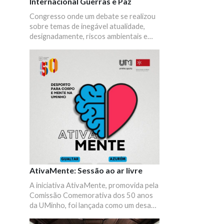
Internacional Guerras e Paz
Congresso onde um debate se realizou
sobre temas de inegável atualidade,
designadamente, riscos ambientais e
conflitos sociais e políticos, disputas
identitárias e guerras culturais,
questões e perspetivas sobre a
reconfiguração global. Convocaram-se
diferentes áreas do saber e do fazer,
pretendeu-se, afinal, evidenciar a
importância e a necessidade da
intervenção das ciências sociais e
humanas na discussão e na construção
de perspetivas centradas nas
inquietações do presente e na projeção
do que poderiam ser os desafios
futuros à escala global.
AtivaMente: Sessão ao ar livre
A iniciativa AtivaMente, promovida pela
Comissão Comemorativa dos 50 anos
da UMinho, foi lançada como um desafio
para toda a comunidade académica, no