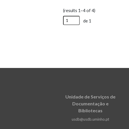
alunos
(results 1–4 of 4)
de 1
Unidade de Serviços de
Documentação e
Bibliotecas
usdb@usdb.uminho.pt