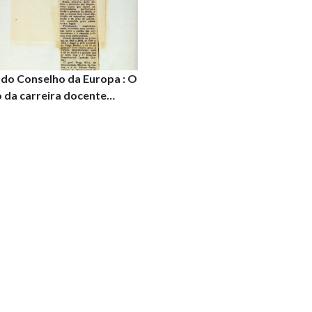
 do Conselho da Europa : O
 da carreira docente
itário mereceu unanime
ância