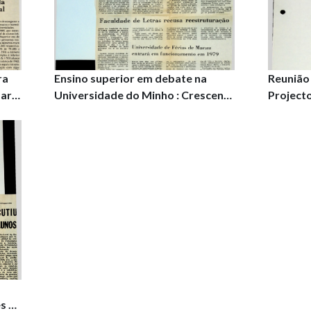
ra
Ensino superior em debate na
Reunião
para
Universidade do Minho : Crescente
Projecto
a à
aumento do número de
univers
diplomados à procura do primeiro
concord
emprego
s e