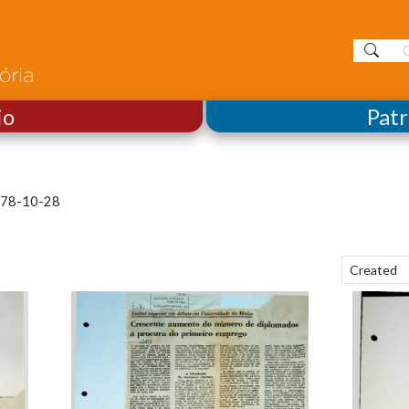
io
Pat
78-10-28