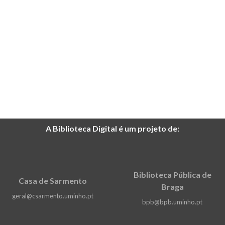
A Biblioteca Digital é um projeto de:
Biblioteca Pública de
Casa de Sarmento
Braga
geral@csarmento.uminho.pt
bpb@bpb.uminho.pt