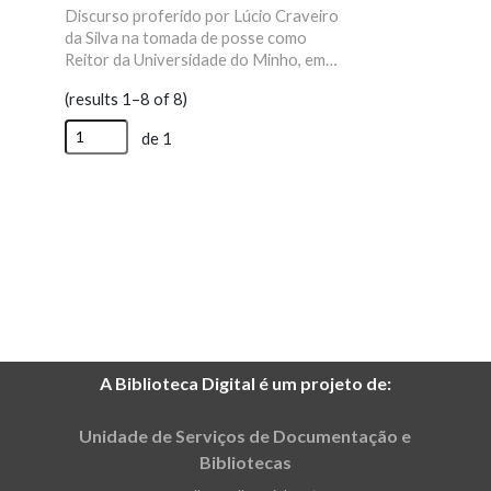
Discurso proferido por Lúcio Craveiro
da Silva na tomada de posse como
Reitor da Universidade do Minho, em
janeiro de 1982. Este professor
(results 1–8 of 8)
catedrático foi eleito Reitor em 25
novembro de 1981. Saliente-se que
de 1
este discurso faz um resumo sobre a
situação da universidade à data.
A Biblioteca Digital é um projeto de:
Unidade de Serviços de Documentação e
Bibliotecas