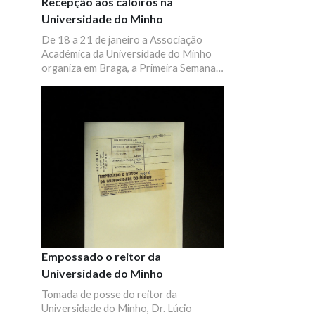
Recepção aos caloiros na
Universidade do Minho
De 18 a 21 de janeiro a Associação
Académica da Universidade do Minho
organiza em Braga, a Primeira Semana
de Recepção aos "Caloiros". Programa
de atividades.
Empossado o reitor da
Universidade do Minho
Tomada de posse do reitor da
Universidade do Minho, Dr. Lúcio