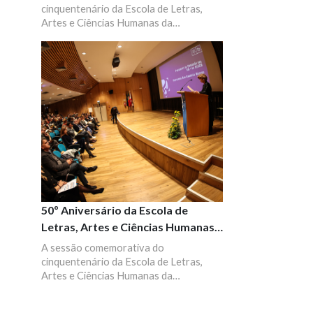
cinquentenário da Escola de Letras,
Artes e Ciências Humanas da
Universidade do Minho (ELACH).
50º Aniversário da Escola de
Letras, Artes e Ciências Humanas
da UMinho
A sessão comemorativa do
cinquentenário da Escola de Letras,
Artes e Ciências Humanas da
Universidade do Minho (ELACH) contou
com as intervenções do Reitor da