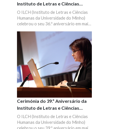
Instituto de Letras e Ciências
Humanas
O ILCH (Instituto de Letras e Ciências
Humanas da Universidade do Minho)
celebrou o seu 36.º aniversário em maio
de 2012, no auditório B1 do campus de
Gualtar, em Braga.
Cerimónia do 39.º Aniversário da
Instituto de Letras e Ciências
Humanas
O ILCH (Instituto de Letras e Ciências
Humanas da Universidade do Minho)
celebrou o seu 39.º aniversário em maio