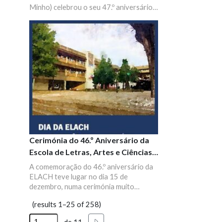
Minho) celebrou o seu 47.º aniversário a
14 de dezembro de 2022, com uma
sessão solene que incluiu uma breve
evocação do Professor Vítor Aguiar e
Silva (1939–2022).
Cerimónia do 46.º Aniversário da
Escola de Letras, Artes e Ciências
Humanas
A comemoração do 46.º aniversário da
ELACH teve lugar no dia 15 de
dezembro, numa cerimónia muito
concorrida que voltou a mostrar à
(results 1–25 of 258)
comunidade da UMinho algumas
valências das artes performativas que
Seguinte