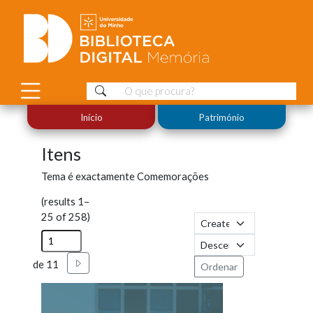
Início
Património
Itens
Tema é exactamente
Comemorações
(results 1–
25 of 258)
Seguinte
de 11
Ordenar