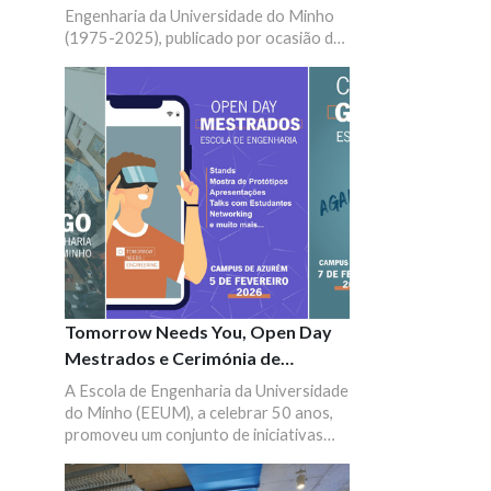
Engenharia da Universidade do Minho
(1975-2025), publicado por ocasião da
comemoração dos seus 50 anos.
Tomorrow Needs You, Open Day
Mestrados e Cerimónia de
Graduação
A Escola de Engenharia da Universidade
do Minho (EEUM), a celebrar 50 anos,
promoveu um conjunto de iniciativas
dedicadas à empregabilidade e ao
percurso dos seus estudantes.