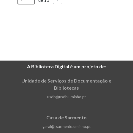
de 11
integram a Escola, bem como uma
reflexão sobre os problemas que
afetam a Universidade em geral e a
ELACH em particular.
A Biblioteca Digital é um projeto de:
Unidade de Serviços de Documentação e
Bibliotecas
usdb@usdb.uminho.pt
Casa de Sarmento
geral@csarmento.uminho.pt