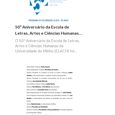
50º Aniversário da Escola de
Letras, Artes e Ciências Humanas
da UMinho
O 50º Aniversário da Escola de Letras,
Artes e Ciências Humanas da
Universidade do Minho (ELACH) foi
assinalado com um programa especial
que incluiu mesas-redondas,
performances, música e cinema, entre
outras ações.