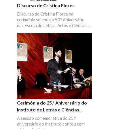
Discurso de Cristina Flores
Discurso de Cristina Flores na
cerimónia solene do 50º Aniversário
das Escola de Letras, Artes e Ciências
Humanas da Universidade do Minho
(ELACH).
Cerimónia do 25.º Aniversário do
Instituto de Letras e Ciências
Humanas
A sessão comemorativa do 25.º
aniversário do Instituto contou com