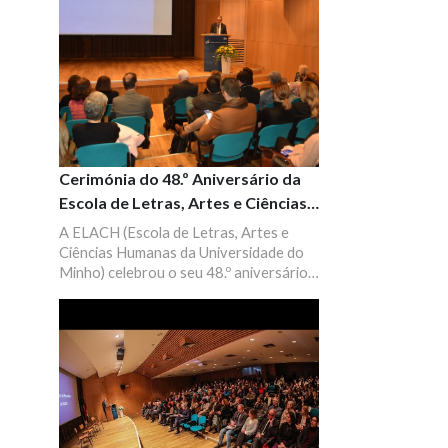
Cerimónia do 48.º Aniversário da
Escola de Letras, Artes e Ciências
Humanas
A ELACH (Escola de Letras, Artes e
Ciências Humanas da Universidade do
Minho) celebrou o seu 48.º aniversário a
13 de dezembro de 2023, no auditório
B1 do campus de Gualtar, em Braga.