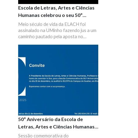
Escola de Letras, Artes e Ciências
Humanas celebrou o seu 50º
aniversário
Meio século de vida da ELACH foi
assinalado na UMinho fazendo jus a um
caminho pautado pela aposta no
desenvolvimento das artes, da cultura
humanista e do pensamento crítico e
fomenta a valorização (inter)nacional
da língua portuguesa.
50º Aniversário da Escola de
Letras, Artes e Ciências Humanas
da UMinho
Sessão comemorativa do