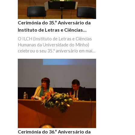
Cerimónia do 35.º Aniversário da
Instituto de Letras e Ciências
Humanas
O ILCH (Instituto de Letras e Ciências
Humanas da Universidade do Minho)
celebrou o seu 35.º aniversário em maio
de 2011, no auditório do ILCH.
Cerimónia do 36.º Aniversário da