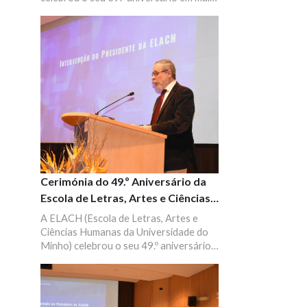
de 2015, no auditório B1 do campus de
Gualtar, em Braga.
Cerimónia do 49.º Aniversário da
Escola de Letras, Artes e Ciências
Humanas
A ELACH (Escola de Letras, Artes e
Ciências Humanas da Universidade do
Minho) celebrou o seu 49.º aniversário.
A sessão solene evocou em vários
momentos os 500 anos do nascimento
de Luís de Camões.