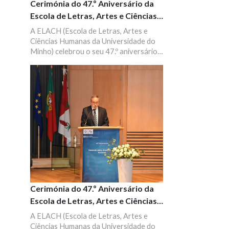
Cerimónia do 47.º Aniversário da
Escola de Letras, Artes e Ciências
Humanas
A ELACH (Escola de Letras, Artes e
Ciências Humanas da Universidade do
Minho) celebrou o seu 47.º aniversário a
14 de dezembro de 2022, com uma
sessão solene que incluiu uma breve
evocação do Professor Vítor Aguiar e
Silva (1939–2022).
Cerimónia do 47.º Aniversário da
Escola de Letras, Artes e Ciências
Humanas
A ELACH (Escola de Letras, Artes e
Ciências Humanas da Universidade do