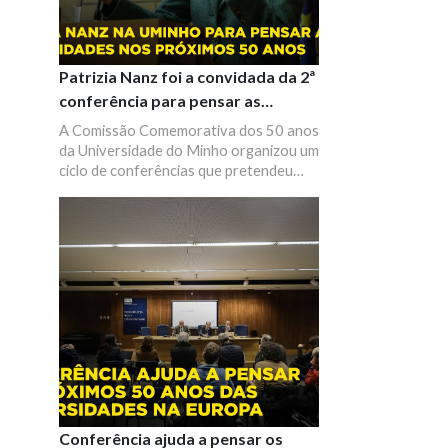
European University Association.
Patrizia Nanz foi a convidada da 2ª
conferência para pensar as
universidades no futuro
A Comissão Comemorativa dos 50 anos
da Universidade do Minho organizou um
ciclo de conferências que pretendeu
refletir sobre os próximos 50 anos, com
a participação de alguns dos principais
protagonistas e pensadores sobre a
temática da Universidade na Europa. Na
Escola de Direito, a presidente do
European University Institute, Patrizia
Nanz, trouxe a temática "The role of
universities in today's society".
Conferência ajuda a pensar os