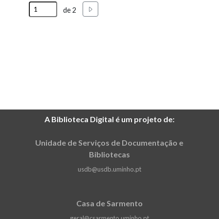
Solene Comemorativa dos 50 Anos da
Seguinte
de 2
Universidade do Minho no dia 17 de
fevereiro.
A Biblioteca Digital é um projeto de:
Unidade de Serviços de Documentação e
Bibliotecas
usdb@usdb.uminho.pt
Casa de Sarmento
geral@csarmento.uminho.pt