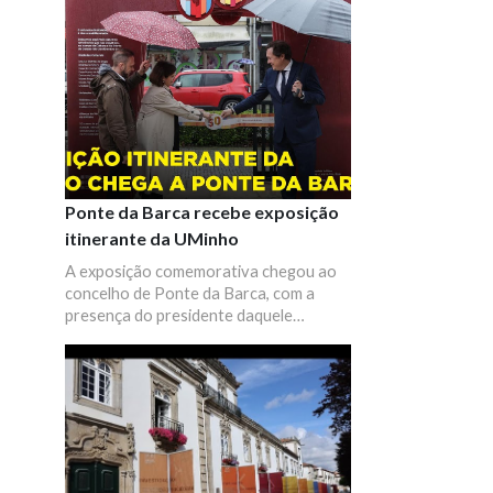
Ponte da Barca recebe exposição
itinerante da UMinho
A exposição comemorativa chegou ao
concelho de Ponte da Barca, com a
presença do presidente daquele
município, Augusto Marinho, da pró-
reitora para a Comunicação
Institucional da UMinho, Teresa Ruão, e
do diretor da Casa do Conhecimento da
UMinho, José Gabriel Andrade, entre
outros representantes destas
instituições. A cerimónia contou com
momentos musicais por alunos da