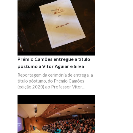
Prémio Camões entregue a título
póstumo a Vítor Aguiar e Silva
Reportagem da cerimónia de entrega, a
título póstumo, do Prémio Camões
(edição 2020) ao Professor Vítor
Aguiar e Silva, fundador e figura central
da ELACH. O galardão foi recebido pela
família durante o Colóquio de Outono,
num tributo à sua vida dedicada ao
ensino e à investigação da língua e
cultura portuguesas