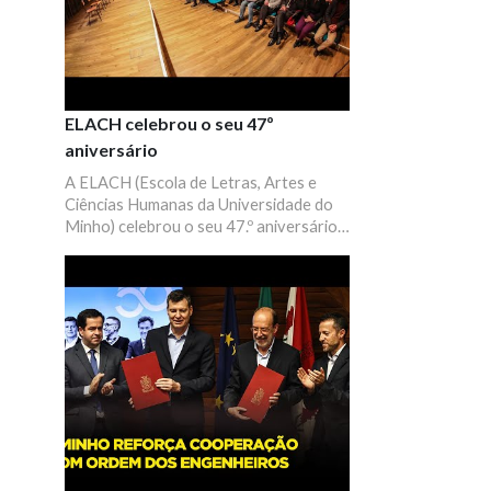
ELACH celebrou o seu 47º
aniversário
A ELACH (Escola de Letras, Artes e
Ciências Humanas da Universidade do
Minho) celebrou o seu 47.º aniversário a
14 de dezembro de 2022, com uma
sessão solene que incluiu uma breve
evocação do Professor Vítor Aguiar e
Silva (1939–2022).