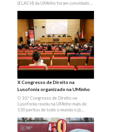
(ELACH) da UMinho foram convidados
a marcar presença num momento de
partilha, convívio e reencontros.
X Congresso de Direito na
Lusofonia organizado na UMinho
O 10.º Congresso de Direito na
Lusofonia reuniu na UMinho mais de
130 peritos de todo o mundo e já
contou com os novos parceiros de
Santo Tomé e Príncipe, Macau, Guiné-
Bissau.