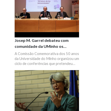
Josep M. Garrel debateu com
comunidade da UMinho os
próximos 50 anos das
A Comissão Comemorativa dos 50 anos
Universidades na Europa
da Universidade do Minho organizou um
ciclo de conferências que pretendeu
refletir sobre os próximos 50 anos, com
a participação de alguns dos principais
protagonistas e pensadores sobre a
temática da Universidade na Europa. No
auditório B1 do CP2 (edifício 2), no
campus de Gualtar, teve lugar a
conferência "El futuro de las
universidades", com a participação de
Josep M. Garrel, presidente da