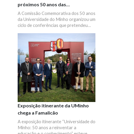
próximos 50 anos das
Universidades na Europa
A Comissão Comemorativa dos 50 anos
da Universidade do Minho organizou um
ciclo de conferências que pretendeu
refletir sobre os próximos 50 anos, com
a participação de alguns dos principais
protagonistas e pensadores sobre a
temática da Universidade na Europa. No
auditório da ELACH, decorreu a sessão
"Algunos compromisos tácitos para el
porvenir de la universidad", com a
participação de Jaume Casals, Antigo
Reitor da Universidade Pompeu Fabra.
Exposição itinerante da UMinho
chega a Famalicão
A exposição itinerante “Universidade do
Minho: 50 anos a reinventar a
educação e o conhecimento” esteve