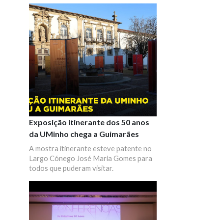
da UMinho, que desafiou as unidades
orgânicas da UMinho a pensar o futuro,
assumindo um compromisso com os
Objetivos de Desenvolvimento
Sustentável. Nesta sessão, os
coordenadores e investigadores
envolvidos na publicação apresentaram
as suas reflexões.
Exposição itinerante dos 50 anos
da UMinho chega a Guimarães
A mostra itinerante esteve patente no
Largo Cónego José Maria Gomes para
todos que puderam visitar.