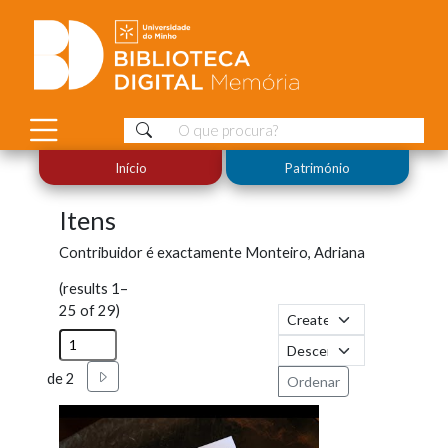
Início
Património
Itens
Contribuidor é exactamente
Monteiro, Adriana
(results 1–
25 of 29)
Seguinte
de 2
Ordenar