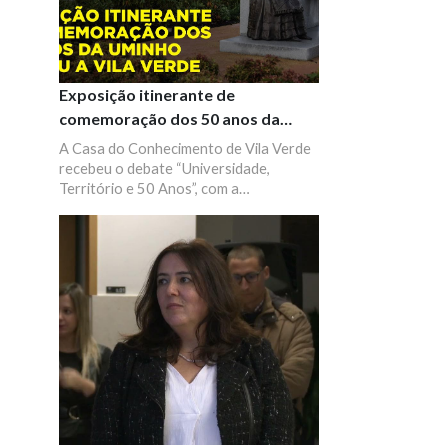
Exposição itinerante de
comemoração dos 50 anos da
UMinho chegou a Vila Verde
A Casa do Conhecimento de Vila Verde
recebeu o debate “Universidade,
Território e 50 Anos”, com a
participação do reitor da Universidade
do Minho, Rui Vieira de Castro, e da
presidente da Câmara Municipal de Vila
Verde, Júlia Fernandes. Este debate
decorreu após a inauguração da
exposição itinerante comemorativa dos
50 anos da UMinho, patente durante
outubro no Jardim da Praça do
Município, um dos principais espaços
urbanos daquela vila.