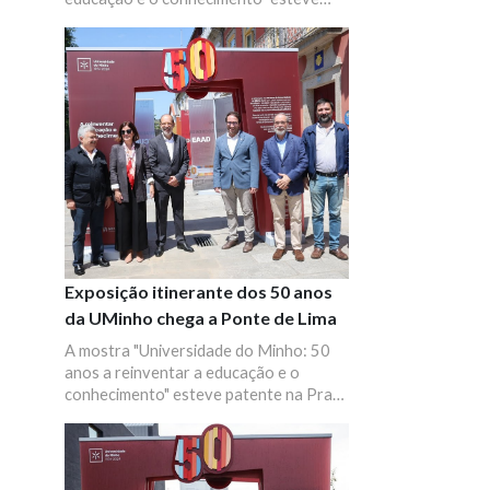
patente na Praça da Cidadania em
Famalicão. Alguns responsáveis da
UMinho e do Município de Famalicão
tiveram oportunidade de visitar esta
mostra.
Exposição itinerante dos 50 anos
da UMinho chega a Ponte de Lima
A mostra "Universidade do Minho: 50
anos a reinventar a educação e o
conhecimento" esteve patente na Praça
da Alegria para dar a conhecer um
pouco melhor a UMinho, as suas
Escolas e Institutos.