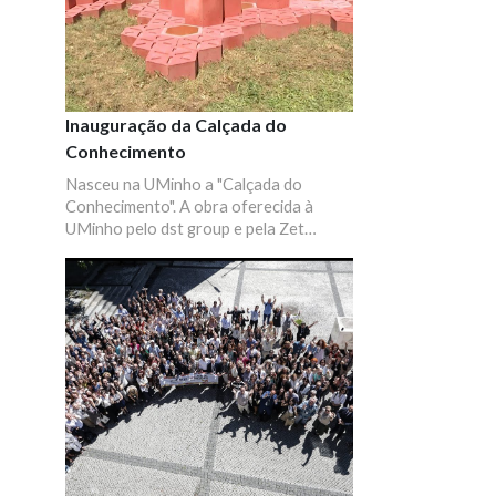
Inauguração da Calçada do
Conhecimento
Nasceu na UMinho a "Calçada do
Conhecimento". A obra oferecida à
UMinho pelo dst group e pela Zet
gallery foi inaugurada junto ao pavilhão
desportivo do campus de Gualtar, em
Braga. A obra celebra os 50 anos da
UMinho e resulta de uma criação
conjunta dos artistas Fernando Maia,
Filipe Mendes, Marta Lima e Rui Ferro.