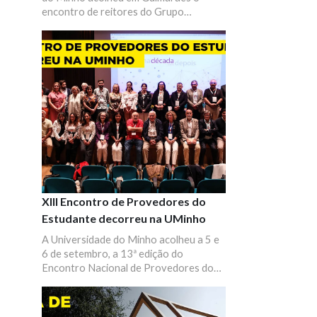
encontro de reitores do Grupo
Tordesilhas, que reuniu 55 instituições
de ensino superior do Brasil, Espanha e
Portugal. Em 2024, o XXIII Encontro de
Reitores do Grupo Tordesilhas teve
como tema os “Desafios das
Universidades em tempos de transição”.
XIII Encontro de Provedores do
Estudante decorreu na UMinho
A Universidade do Minho acolheu a 5 e
6 de setembro, a 13ª edição do
Encontro Nacional de Provedores do
Estudante. A iniciativa serviu para
refletir e avaliar o trabalho realizado
pelas Provedorias do Estudante em