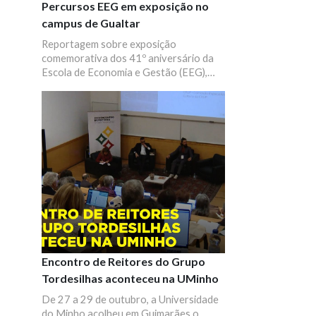
Percursos EEG em exposição no
campus de Gualtar
Reportagem sobre exposição
comemorativa dos 41º aniversário da
Escola de Economia e Gestão (EEG),
com as intervenções de Cláudia Simões,
presidente da EEG e Rui Vieira de
Castro, Reitor da Universidade do
Minho.
Encontro de Reitores do Grupo
Tordesilhas aconteceu na UMinho
De 27 a 29 de outubro, a Universidade
do Minho acolheu em Guimarães o