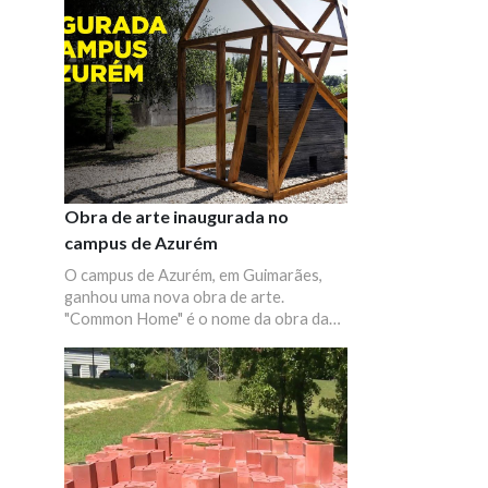
Portugal, criadas há 15 anos e contou
com o Alto Patrocínio da Presidência da
República, estando integrado no
programa comemorativo do 50º
aniversário da UMinho.
Obra de arte inaugurada no
campus de Azurém
O campus de Azurém, em Guimarães,
ganhou uma nova obra de arte.
"Common Home" é o nome da obra da
autoria de Volker Schnüttgen e que foi
cedida pelo dst group e Zet gallery à
UMinho. Fica situada no campus de
Azurém, no pátio em frente às escolas
de Arquitetura, Arte e Design, Ciências
e Engenharia e celebra os 50 anos da
UMinho.