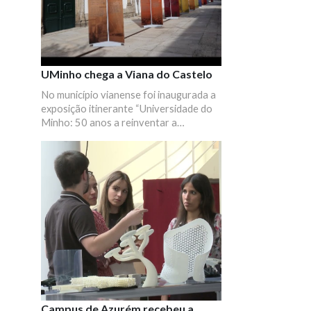
Academia de Música de Ponte da Barca
e terminou com um Verde de Honra, no
"Mercado de Natal" local.
UMinho chega a Viana do Castelo
No município vianense foi inaugurada a
exposição itinerante “Universidade do
Minho: 50 anos a reinventar a
educação e o conhecimento” no Passeio
das Mordomas da Romaria.
Campus de Azurém recebeu a