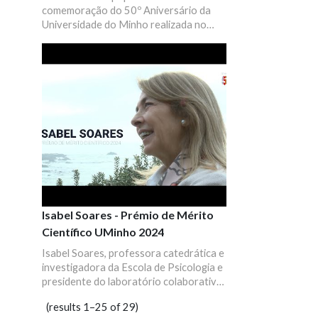
comemoração do 50º Aniversário da
Universidade do Minho realizada no
campus de Gualtar, em Braga, com a
participação de centenas de
professores, investigadores,
estudantes, técnicos e respetivas
famílias. O programa contou com Luísa
Sobral, grupos culturais, DJ, jogos
tradicionais e emissão da RUM.
Isabel Soares - Prémio de Mérito
Científico UMinho 2024
Isabel Soares, professora catedrática e
investigadora da Escola de Psicologia e
presidente do laboratório colaborativo
ProChild, recebeu o Prémio de Mérito
(results 1–25 of 29)
Científico da UMinho 2024 na Sessão