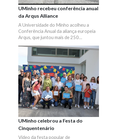
UMinho recebeu conferência anual
da Arqus Alliance
A Universidade do Minho acolheu a
Conferência Anual da aliança europeia
Arqus, que juntou mais de 250
professores, investigadores,
estudantes e técnicos das nove
universidades parceiras, entre outros
convidados. Esta quarta edição teve o
tema “Conectando universidades,
abordando desafios” e esteve inserida
no programa dos 50 anos da UMinho. O
objetivo foi acentuar a colaboração na
comunidade Arqus, bem como junto de
outras alianças europeias e
stakeholders do ensino superior,
enfrentando melhor os principais
desafios no ensino, na investigação e
UMinho celebrou a Festa do
inovação e no envolvimento societal.
Cinquentenário
Vídeo da festa popular de