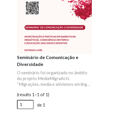
Seminário de Comunicação e
Diversidade
O seminário foi organizado no âmbito
do projeto MediaMigraActs
“Migrações, media e ativismos em língua
portuguesa: descolonizar paisagens
(results 1–1 of 1)
mediáticas e imaginar futuros
alternativos”, sediado no Centro de
de 1
Estudos de Comunicação e Sociedade
(CECS), em parceria com o Museu
Virtual da Lusofonia e a Rede Casas do
Conhecimento.