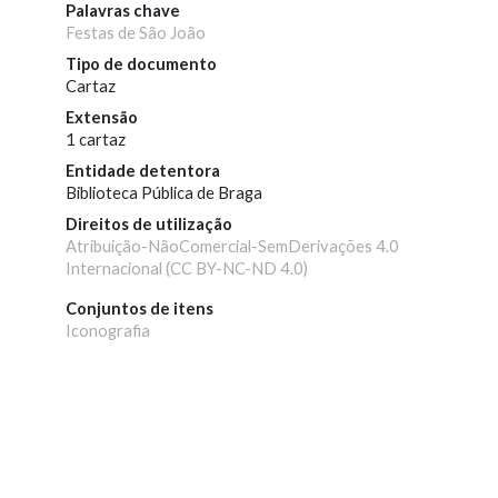
Palavras chave
Festas de São João
Tipo de documento
Cartaz
Extensão
1 cartaz
Entidade detentora
Biblioteca Pública de Braga
Direitos de utilização
Atribuição-NãoComercial-SemDerivações 4.0
Internacional (CC BY-NC-ND 4.0)
Conjuntos de itens
Iconografia