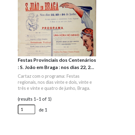
Festas Provinciais dos Centenários
: S. João em Braga : nos dias 22, 23
e 24 de junho
Cartaz com o programa: Festas
regionais, nos dias vinte e dois, vinte e
três e vinte e quatro de junho, Braga.
(results 1–1 of 1)
de 1