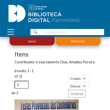
Início
Memória
Itens
Contribuidor é exactamente
Dias, Amadeu Pereira
(results 1–1
of 1)
de 1
Ordenar