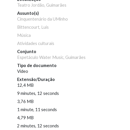
Teatro Jordão, Guimarães
Assunto(s)
Cinquentenário da UMinho
Bittencourt, Luís
Música
Atividades culturais
Conjunto
Espetáculo Water Music, Guimarães
Tipo de documento
Vídeo
Extensão/Duração
12,4 MB
9 minutes, 12 seconds
3,76 MB
1 minute, 11 seconds
4,79 MB
2 minutes, 12 seconds