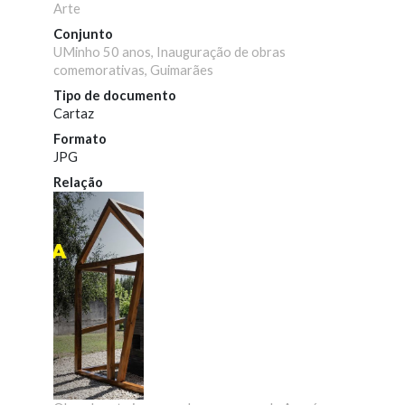
Arte
Conjunto
UMinho 50 anos, Inauguração de obras
comemorativas, Guimarães
Tipo de documento
Cartaz
Formato
JPG
Relação