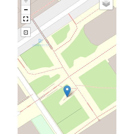
+
−
⊡