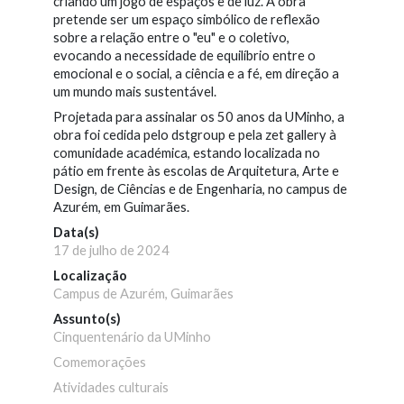
criando um jogo de espaços e de luz. A obra
pretende ser um espaço simbólico de reflexão
sobre a relação entre o "eu" e o coletivo,
evocando a necessidade de equilíbrio entre o
emocional e o social, a ciência e a fé, em direção a
um mundo mais sustentável.
Projetada para assinalar os 50 anos da UMinho, a
obra foi cedida pelo dstgroup e pela zet gallery à
comunidade académica, estando localizada no
pátio em frente às escolas de Arquitetura, Arte e
Design, de Ciências e de Engenharia, no campus de
Azurém, em Guimarães.
Data(s)
17 de julho de 2024
Localização
Campus de Azurém, Guimarães
Assunto(s)
Cinquentenário da UMinho
Comemorações
Atividades culturais