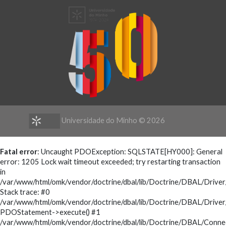
Universidade do Minho ©
2026
Fatal error
: Uncaught PDOException: SQLSTATE[HY000]: General
error: 1205 Lock wait timeout exceeded; try restarting transaction
in
/var/www/html/omk/vendor/doctrine/dbal/lib/Doctrine/DBAL/Driv
Stack trace: #0
/var/www/html/omk/vendor/doctrine/dbal/lib/Doctrine/DBAL/Drive
PDOStatement->execute() #1
/var/www/html/omk/vendor/doctrine/dbal/lib/Doctrine/DBAL/Conne