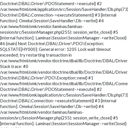
Doctrine\DBAL\Driver\PDOStatement->execute() #2
/var/www/html/omk/application/src/Session/SaveHandler/Db.php(73)
Doctrine\DBAL\Connection->executeStatement() #3 [internal
function]: Omeka\Session\SaveHandler\Db->write() #4
/var/www/html/omk/vendor/laminas/laminas-
session/src/SessionManager.php(255): session_write_close() #5
[internal function]: Laminas\Session\SessionManager->writeClose()
#6 {main} Next Doctrine\DBAL\Driver\PDO\Exception:
SQLSTATE[HY000]: General error: 1205 Lock wait timeout
exceeded; try restarting transaction in
/var/www/html/omk/vendor/doctrine/dbal/lib/Doctrine/DBAL/Drive
Stack trace: #0
/var/www/html/omk/vendor/doctrine/dbal/lib/Doctrine/DBAL/Drive
Doctrine\DBAL\Driver\PDO\Exception::new() #1
/var/www/html/omk/vendor/doctrine/dbal/lib/Doctrine/DBAL/Conne
Doctrine\DBAL\Driver\PDOStatement->execute() #2
/var/www/html/omk/application/src/Session/SaveHandler/Db.php(73)
Doctrine\DBAL\Connection->executeStatement() #3 [internal
function]: Omeka\Session\SaveHandler\Db->write() #4
/var/www/html/omk/vendor/laminas/laminas-
session/src/SessionManager.php(255): session_write_close() #5
[internal function]: Laminas\Session\SessionManager->writeClose()