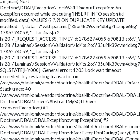
#6 {main} Next
Doctrine\DBAL\Exception\LockWaitTimeoutException: An
exception occurred while executing 'INSERT INTO session (id,
modified, data) VALUES (?, ?, ?) ON DUPLICATE KEY UPDATE
modified = ?, data = ?' with params ["35ui4k39cvm4dbtg7hcrnpe6hg",
1786274059, "__Laminas|a:2:
{s:20:\"_REQUEST_ACCESS_TIME\";d:1786274059.690818;s:6:\"_V
{s:28:\"Laminas\\Session\\Validator\\Id\";s:26:\"35ui4k39cvm4dbtg7h
1786274059, "__Laminas|a:2:
{s:20:\"_REQUEST_ACCESS_TIME\";d:1786274059.690818;s:6:\"_V
{s:28:\"Laminas\\Session\\Validator\\Id\";s:26:\"35ui4k39cvm4dbtg7
SQLSTATE[HY000]: General error: 1205 Lock wait timeout
exceeded; try restarting transaction in
/var/www/html/omk/vendor/doctrine/dbal/lib/Doctrine/DBAL/Drive
Stack trace: #0
/var/www/html/omk/vendor/doctrine/dbal/lib/Doctrine/DBAL/DBALE
Doctrine\DBAL\Driver\AbstractMySQLDriver-
>convertException() #1
/var/www/html/omk/vendor/doctrine/dbal/lib/Doctrine/DBAL/DBALE
Doctrine\DBAL\DBALException::wrapException() #2
/var/www/html/omk/vendor/doctrine/dbal/lib/Doctrine/DBAL/Conne
Doctrine\DBAL\DBALException::driverExceptionDuringQuery() #3
/var/www/html/omk/vendor/doctrine/dbal/lib/Doctrine/DBAL/Conne