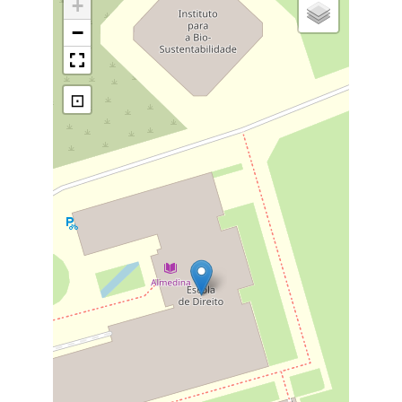
+
−
⊡