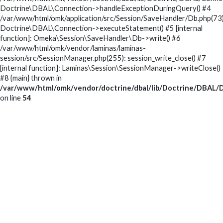
Doctrine\DBAL\Connection->handleExceptionDuringQuery() #4
/var/www/html/omk/application/src/Session/SaveHandler/Db.php(73)
Doctrine\DBAL\Connection->executeStatement() #5 [internal
function]: Omeka\Session\SaveHandler\Db->write() #6
/var/www/html/omk/vendor/laminas/laminas-
session/src/SessionManager.php(255): session_write_close() #7
[internal function]: Laminas\Session\SessionManager->writeClose()
#8 {main} thrown in
/var/www/html/omk/vendor/doctrine/dbal/lib/Doctrine/DBAL/D
on line
54