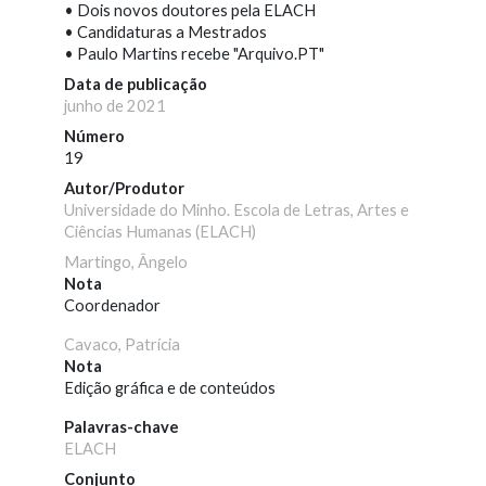
• Dois novos doutores pela ELACH
• Candidaturas a Mestrados
• Paulo Martins recebe "Arquivo.PT"
Data de publicação
junho de 2021
Número
19
Autor/Produtor
Universidade do Minho. Escola de Letras, Artes e
Ciências Humanas (ELACH)
Martingo, Ângelo
Nota
Coordenador
Cavaco, Patrícia
Nota
Edição gráfica e de conteúdos
Palavras-chave
ELACH
Conjunto