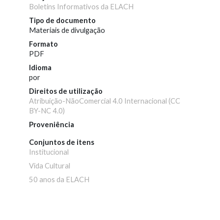
Boletins Informativos da ELACH
Tipo de documento
Materiais de divulgação
Formato
PDF
Idioma
por
Direitos de utilização
Atribuição-NãoComercial 4.0 Internacional (CC
BY-NC 4.0)
Proveniência
Conjuntos de itens
Institucional
Vida Cultural
50 anos da ELACH