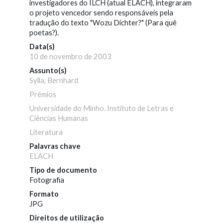
investigadores do ILCH (atual ELACH), integraram
o projeto vencedor sendo responsáveis pela
tradução do texto "Wozu Dichter?" (Para quê
poetas?).
Data(s)
10 de novembro de 2003
Assunto(s)
Sylla, Bernhard
Prémios
Universidade do Minho. Instituto de Letras e
Ciências Humanas
Literatura
Palavras chave
ELACH
Tipo de documento
Fotografia
Formato
JPG
Direitos de utilização