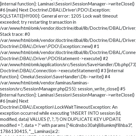
[internal function]: Laminas\Session\SessionManager->writeClose()
#6 {main} Next Doctrine\DBAL\Driver\PDO\Exception:
SQLSTATE[HY000]: General error: 1205 Lock wait timeout
exceeded; try restarting transaction in
/var/www/html/omk/vendor/doctrine/dbal/lib/Doctrine/DBAL/Drive
Stack trace: #0
/var/www/html/omk/vendor/doctrine/dbal/lib/Doctrine/DBAL/Drive
Doctrine\DBAL\Driver\PDO\Exception::new() #1
/var/www/html/omk/vendor/doctrine/dbal/lib/Doctrine/DBAL/Conne
Doctrine\DBAL\Driver\PDOStatement->execute() #2
/var/www/html/omk/application/src/Session/SaveHandler/Db.php(73)
Doctrine\DBAL\Connection->executeStatement() #3 [internal
function]: Omeka\Session\SaveHandler\Db->write() #4
/var/www/html/omk/vendor/laminas/laminas-
session/src/SessionManager.php(255): session_write_close() #5
[internal function]: Laminas\Session\SessionManager->writeClose()
#6 {main} Next
Doctrine\DBAL\Exception\LockWaitTimeoutException: An
exception occurred while executing 'INSERT INTO session (id,
modified, data) VALUES (?, ?, ?) ON DUPLICATE KEY UPDATE
modified = ?, data = ?' with params ["4icdnsbo30ahj88umkmjf8hba3",
1786130415, "__Laminas|a:2: