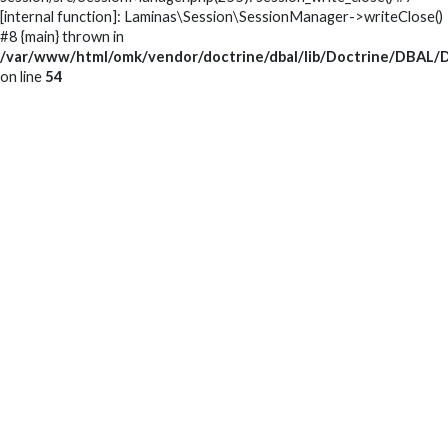
[internal function]: Laminas\Session\SessionManager->writeClose()
#8 {main} thrown in
/var/www/html/omk/vendor/doctrine/dbal/lib/Doctrine/DBAL/D
on line
54