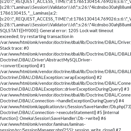
{s:20:\"_REQUEST_ACCESS_TIME\";d:1786130414.769026;s:6:\"_V
{s:28:\"Laminas\\Session\\Validator\\Id\";s:26:\"4icdnsbo30ahj88umk
1786130415, "__Laminas|a:2:
{s:20:\"_REQUEST_ACCESS_TIME\";d:1786130414.769026;s:6:\"_V
{s:28:\"Laminas\\Session\\Validator\\Id\";s:26:\"4icdnsbo30ahj88umk
SQLSTATE[HY000]: General error: 1205 Lock wait timeout
exceeded; try restarting transaction in
/var/www/html/omk/vendor/doctrine/dbal/lib/Doctrine/DBAL/Drive
Stack trace: #0
/var/www/html/omk/vendor/doctrine/dbal/lib/Doctrine/DBAL/DBALE
Doctrine\DBAL\Driver\AbstractMySQLDriver-
>convertException() #1
/var/www/html/omk/vendor/doctrine/dbal/lib/Doctrine/DBAL/DBALE
Doctrine\DBAL\DBALException::wrapException() #2
/var/www/html/omk/vendor/doctrine/dbal/lib/Doctrine/DBAL/Conne
Doctrine\DBAL\DBALException::driverExceptionDuringQuery() #3
/var/www/html/omk/vendor/doctrine/dbal/lib/Doctrine/DBAL/Conne
Doctrine\DBAL\Connection->handleExceptionDuringQuery() #4
/var/www/html/omk/application/src/Session/SaveHandler/Db.php(73)
Doctrine\DBAL\Connection->executeStatement() #5 [internal
function]: Omeka\Session\SaveHandler\Db->write() #6
/var/www/html/omk/vendor/laminas/laminas-
session/src/SessionManager.php(255): session_write_close() #7