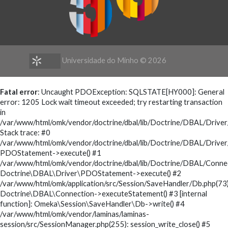
Universidade do Minho ©
2026
Fatal error
: Uncaught PDOException: SQLSTATE[HY000]: General
error: 1205 Lock wait timeout exceeded; try restarting transaction
in
/var/www/html/omk/vendor/doctrine/dbal/lib/Doctrine/DBAL/Driv
Stack trace: #0
/var/www/html/omk/vendor/doctrine/dbal/lib/Doctrine/DBAL/Drive
PDOStatement->execute() #1
/var/www/html/omk/vendor/doctrine/dbal/lib/Doctrine/DBAL/Conne
Doctrine\DBAL\Driver\PDOStatement->execute() #2
/var/www/html/omk/application/src/Session/SaveHandler/Db.php(73)
Doctrine\DBAL\Connection->executeStatement() #3 [internal
function]: Omeka\Session\SaveHandler\Db->write() #4
/var/www/html/omk/vendor/laminas/laminas-
session/src/SessionManager.php(255): session_write_close() #5