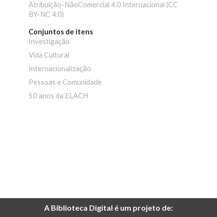
Atribuição-NãoComercial 4.0 Internacional (CC
BY-NC 4.0)
Conjuntos de itens
Investigação
Vida Cultural
Internacionalização
Pessoas e Comunidade
50 anos da ELACH
A Biblioteca Digital é um projeto de: