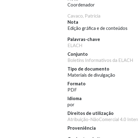
Coordenador
Cavaco, Patrícia
Nota
Edição gráfica e de conteúdos
Palavras-chave
ELACH
Conjunto
Boletins Informativos da ELACH
Tipo de documento
Materiais de divulgação
Formato
PDF
Idioma
por
Direitos de utilização
Atribuição-NãoComercial 4.0 Inter
Proveniência