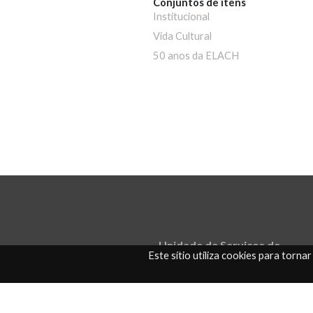
Conjuntos de itens
Institucional
Vida Cultural
50 anos da ELACH
Unidade de Serviços de
Este sítio utiliza cookies para torna
Documentação e
Bibliotecas
usdb@usdb.uminho.pt