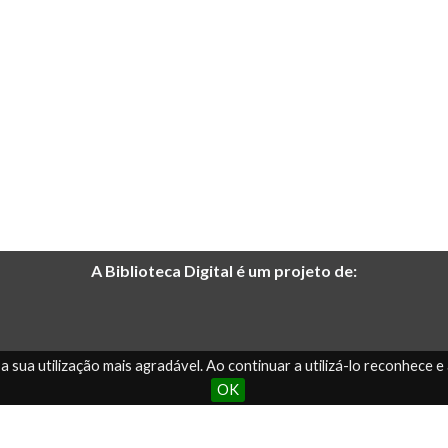
A Biblioteca Digital é um projeto de:
Biblioteca Pública de
r a sua utilização mais agradável. Ao continuar a utilizá-lo reconhece 
Casa de Sarmento
Braga
OK
geral@csarmento.uminho.pt
bpb@bpb.uminho.pt