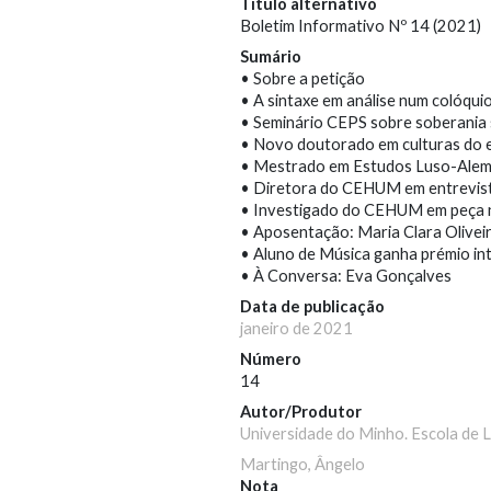
Título alternativo
Boletim Informativo Nº 14 (2021)
Sumário
• Sobre a petição
• A sintaxe em análise num colóq
• Seminário CEPS sobre soberania 
• Novo doutorado em culturas do 
• Mestrado em Estudos Luso-Alemã
• Diretora do CEHUM em entrevis
• Investigado do CEHUM em peça n
• Aposentação: Maria Clara Olivei
• Aluno de Música ganha prémio in
• À Conversa: Eva Gonçalves
Data de publicação
janeiro de 2021
Número
14
Autor/Produtor
Universidade do Minho. Escola de 
Martingo, Ângelo
Nota