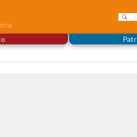
io
Pat