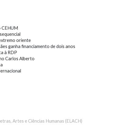
uio CEHUM
sequencial
extremo oriente
es ganha financiamento de dois anos
ta à RDP
o Carlos Alberto
ra
ternacional
Letras, Artes e Ciências Humanas (ELACH)