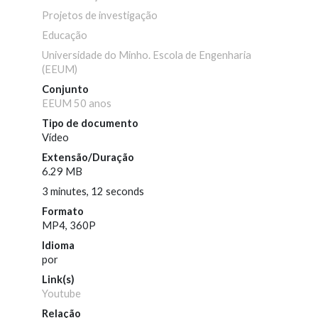
Projetos de investigação
Educação
Universidade do Minho. Escola de Engenharia
(EEUM)
Conjunto
EEUM 50 anos
Tipo de documento
Vídeo
Extensão/Duração
6.29 MB
3 minutes, 12 seconds
Formato
MP4, 360P
Idioma
por
Link(s)
Youtube
Relação