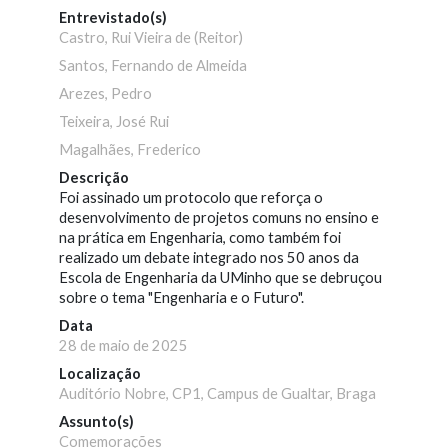
Entrevistado(s)
Castro, Rui Vieira de (Reitor)
Santos, Fernando de Almeida
Arezes, Pedro
Teixeira, José Rui
Magalhães, Frederico
Descrição
Foi assinado um protocolo que reforça o
desenvolvimento de projetos comuns no ensino e
na prática em Engenharia, como também foi
realizado um debate integrado nos 50 anos da
Escola de Engenharia da UMinho que se debruçou
sobre o tema "Engenharia e o Futuro".
Data
28 de maio de 2025
Localização
Auditório Nobre, CP1, Campus de Gualtar, Braga
Assunto(s)
Comemorações