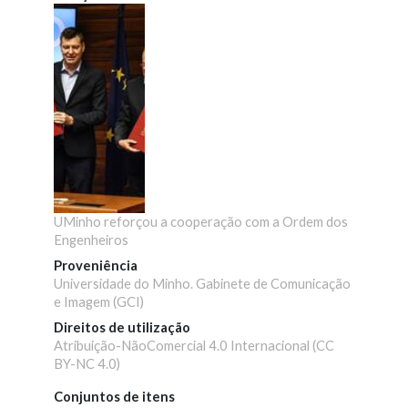
UMinho reforçou a cooperação com a Ordem dos
Engenheiros
Proveniência
Universidade do Minho. Gabinete de Comunicação
e Imagem (GCI)
Direitos de utilização
Atribuição-NãoComercial 4.0 Internacional (CC
BY-NC 4.0)
Conjuntos de itens