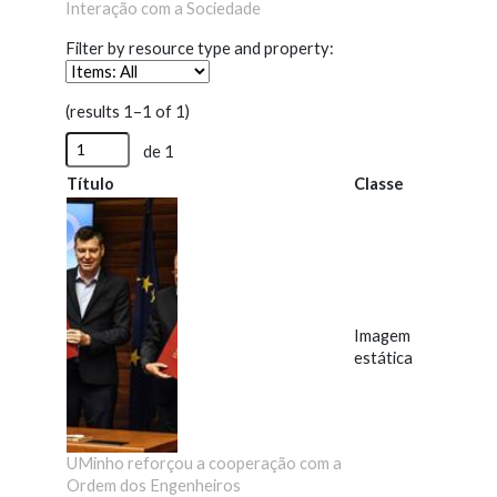
Interação com a Sociedade
Filter by resource type and property:
(results 1–1 of 1)
de 1
Título
Classe
Imagem
estática
UMinho reforçou a cooperação com a
Ordem dos Engenheiros