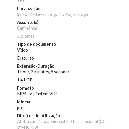
1997
Localização
Salão Medieval, Largo do Paço, Braga
Assunto(s)
Cerimónias
Diplomas
Tipo de documento
Vídeo
Discurso
Extensão/Duração
1 hour, 2 minutes, 9 seconds
1.41 GB
Formato
MP4, original em VHS
Idioma
por
Direitos de utilização
Atribuição-NãoComercial 4.0 Internacional (CC
BY-NC 4.0)