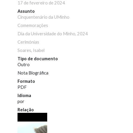
17 de fevereiro de 2024
Assunto
Cinquentenário da UMinho
Comemorações
Dia da Universidade do Minho, 2024
Cerimónias
Soares, Isabel
Tipo de documento
Outro
Nota Biográfica
Formato
PDF
Idioma
por
Relação