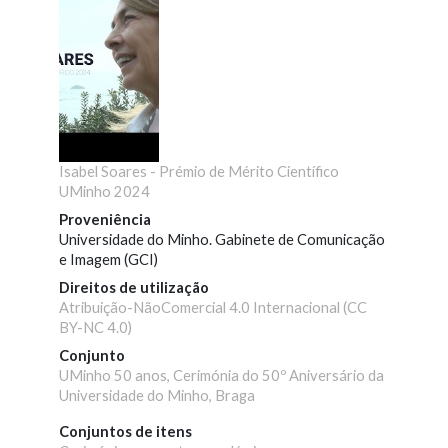
Isabel Soares - Prémio de Mérito Científico
UMinho 2024
Proveniência
Universidade do Minho. Gabinete de Comunicação
e Imagem (GCI)
Direitos de utilização
Atribuição-NãoComercial 4.0 Internacional (CC
BY-NC 4.0)
Conjunto
UMinho 50 anos, Cerimónia do 50º Aniversário da
Universidade do Minho, Braga
Conjuntos de itens