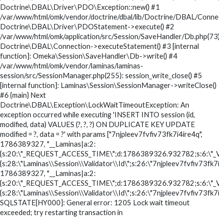
Doctrine\DBAL\Driver\PDO\Exception::new() #1
/var/www/html/omk/vendor/doctrine/dbal/lib/Doctrine/DBAL/Conne
Doctrine\DBAL\Driver\PDOStatement->execute() #2
/var/www/html/omk/application/src/Session/SaveHandler/Db.php(73)
Doctrine\DBAL\Connection->executeStatement() #3 [internal
function]: Omeka\Session\SaveHandler\Db->write() #4
/var/www/html/omk/vendor/laminas/laminas-
session/src/SessionManager.php(255): session_write_close() #5
[internal function]: Laminas\Session\SessionManager->writeClose()
#6 {main} Next
Doctrine\DBAL\Exception\LockWaitTimeoutException: An
exception occurred while executing 'INSERT INTO session (id,
modified, data) VALUES (?, ?, ?) ON DUPLICATE KEY UPDATE
modified = ?, data = ?' with params ["7njpleev7fvfiv73fk7i4ire4q",
1786389327, "__Laminas|a:2:
{s:20:\"_REQUEST_ACCESS_TIME\";d:1786389326.932782;s:6:\"_V
{s:28:\"Laminas\\Session\\Validator\\Id\";s:26:\"7njpleev7fvfiv73fk7i4
1786389327, "__Laminas|a:2:
{s:20:\"_REQUEST_ACCESS_TIME\";d:1786389326.932782;s:6:\"_V
{s:28:\"Laminas\\Session\\Validator\\Id\";s:26:\"7njpleev7fvfiv73fk7i4
SQLSTATE[HY000]: General error: 1205 Lock wait timeout
exceeded; try restarting transaction in