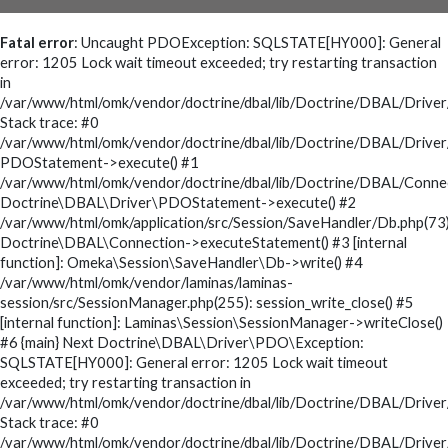
Fatal error
: Uncaught PDOException: SQLSTATE[HY000]: General
error: 1205 Lock wait timeout exceeded; try restarting transaction
in
/var/www/html/omk/vendor/doctrine/dbal/lib/Doctrine/DBAL/Driv
Stack trace: #0
/var/www/html/omk/vendor/doctrine/dbal/lib/Doctrine/DBAL/Drive
PDOStatement->execute() #1
/var/www/html/omk/vendor/doctrine/dbal/lib/Doctrine/DBAL/Conne
Doctrine\DBAL\Driver\PDOStatement->execute() #2
/var/www/html/omk/application/src/Session/SaveHandler/Db.php(73)
Doctrine\DBAL\Connection->executeStatement() #3 [internal
function]: Omeka\Session\SaveHandler\Db->write() #4
/var/www/html/omk/vendor/laminas/laminas-
session/src/SessionManager.php(255): session_write_close() #5
[internal function]: Laminas\Session\SessionManager->writeClose()
#6 {main} Next Doctrine\DBAL\Driver\PDO\Exception:
SQLSTATE[HY000]: General error: 1205 Lock wait timeout
exceeded; try restarting transaction in
/var/www/html/omk/vendor/doctrine/dbal/lib/Doctrine/DBAL/Drive
Stack trace: #0
/var/www/html/omk/vendor/doctrine/dbal/lib/Doctrine/DBAL/Drive