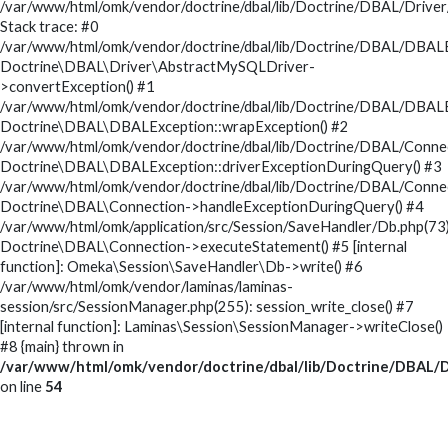
/var/www/html/omk/vendor/doctrine/dbal/lib/Doctrine/DBAL/Drive
Stack trace: #0
/var/www/html/omk/vendor/doctrine/dbal/lib/Doctrine/DBAL/DBALE
Doctrine\DBAL\Driver\AbstractMySQLDriver-
>convertException() #1
/var/www/html/omk/vendor/doctrine/dbal/lib/Doctrine/DBAL/DBALE
Doctrine\DBAL\DBALException::wrapException() #2
/var/www/html/omk/vendor/doctrine/dbal/lib/Doctrine/DBAL/Conne
Doctrine\DBAL\DBALException::driverExceptionDuringQuery() #3
/var/www/html/omk/vendor/doctrine/dbal/lib/Doctrine/DBAL/Conne
Doctrine\DBAL\Connection->handleExceptionDuringQuery() #4
/var/www/html/omk/application/src/Session/SaveHandler/Db.php(73)
Doctrine\DBAL\Connection->executeStatement() #5 [internal
function]: Omeka\Session\SaveHandler\Db->write() #6
/var/www/html/omk/vendor/laminas/laminas-
session/src/SessionManager.php(255): session_write_close() #7
[internal function]: Laminas\Session\SessionManager->writeClose()
#8 {main} thrown in
/var/www/html/omk/vendor/doctrine/dbal/lib/Doctrine/DBAL/D
on line
54