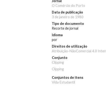
Jornal
O Comércio do Porto
Data de publicação
3 de janeiro de 1980
Tipo de documento
Recorte de jornal
Idioma
por
Direitos de utilização
Atribuição-NãoComercial 4.0 Inter
Conjunto
Clipping
Clipping
Conjuntos de itens
Vida Estudantil