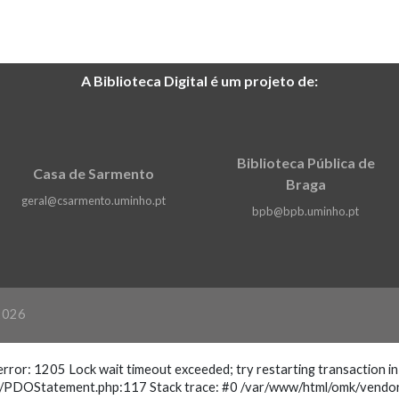
A Biblioteca Digital é um projeto de:
Biblioteca Pública de
Casa de Sarmento
Braga
geral@csarmento.uminho.pt
bpb@bpb.uminho.pt
2026
r: 1205 Lock wait timeout exceeded; try restarting transaction in
r/PDOStatement.php:117 Stack trace: #0 /var/www/html/omk/vendor