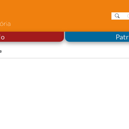
io
Pat
e