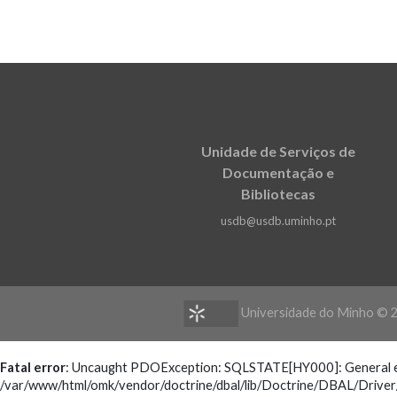
Unidade de Serviços de
Documentação e
Bibliotecas
usdb@usdb.uminho.pt
Universidade do Minho ©
Fatal error
: Uncaught PDOException: SQLSTATE[HY000]: General erro
/var/www/html/omk/vendor/doctrine/dbal/lib/Doctrine/DBAL/Drive